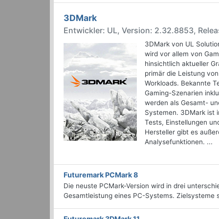
3DMark
Entwickler: UL, Version: 2.32.8853, Rele
3DMark von UL Solution
wird vor allem von Gam
hinsichtlich aktueller 
primär die Leistung von
Workloads. Bekannte Te
Gaming-Szenarien inklu
werden als Gesamt- und
Systemen. 3DMark ist in
Tests, Einstellungen u
Hersteller gibt es auße
Analysefunktionen. ...
Futuremark PCMark 8
Die neuste PCMark-Version wird in drei unterschi
Gesamtleistung eines PC-Systems. Zielsysteme s
Futuremark 3DMark 11