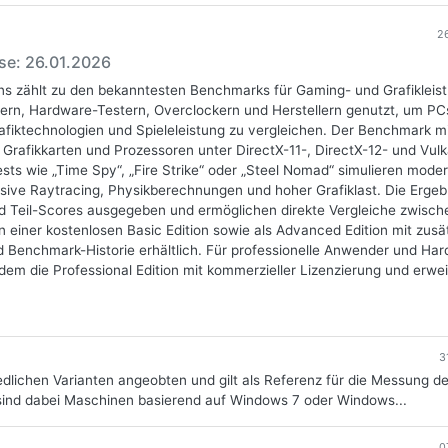
2
ase: 26.01.2026
s zählt zu den bekanntesten Benchmarks für Gaming- und Grafikleist
ern, Hardware-Testern, Overclockern und Herstellern genutzt, um PC
Grafiktechnologien und Spieleleistung zu vergleichen. Der Benchmark m
 Grafikkarten und Prozessoren unter DirectX-11-, DirectX-12- und Vul
sts wie „Time Spy“, „Fire Strike“ oder „Steel Nomad“ simulieren mode
sive Raytracing, Physikberechnungen und hoher Grafiklast. Die Ergeb
 Teil-Scores ausgegeben und ermöglichen direkte Vergleiche zwisch
 einer kostenlosen Basic Edition sowie als Advanced Edition mit zusä
nd Benchmark-Historie erhältlich. Für professionelle Anwender und Ha
rdem die Professional Edition mit kommerzieller Lizenzierung und erwe
3
edlichen Varianten angeobten und gilt als Referenz für die Messung de
ind dabei Maschinen basierend auf Windows 7 oder Windows...
0