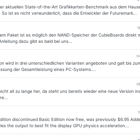
 aktuellen State-of-the-Art Grafikkarten-Benchmark aus dem Haus
. So ist es nicht verwunderlich, dass die Entwickler der Futuremark...
1
esem Paket ist es möglich den NAND-Speicher der CubieBoards direkt 
Anleitung dazu gibt es bald bei uns...
0
wird in drei unterschiedlichen Varianten angeboten und galt bis zu
essung der Gesamtleistung eines PC-Systems....
0
ht all zu lange her, da steht uns bereits wieder eine neue Version in
e...
1
dition discontinued Basic Edition now free, was previously $6.95 Add
es the output to best fit the display GPU physics acceleration...