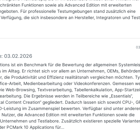
schränkten Funktionen sowie als Advanced Edition mit erweiterten
eboten. Für professionelle Testumgebungen stand zusätzlich eine
r Verfügung, die sich insbesondere an Hersteller, Integratoren und Tes
03
se: 03.02.2026
ions ist ein Benchmark für die Bewertung der allgemeinen Systemlei
im Alltag. Er richtet sich vor allem an Unternehmen, OEMs, Behörde
, die Produktivität und Effizienz realitätsnah vergleichen möchten. T
ffice-Arbeit, Medienbearbeitung oder Videokonferenzen. Gemessen w
ie Web-Browsing, Textverarbeitung, Tabellenkalkulation, App-Startze
arbeitung. Die Ergebnisse werden in Teilbereiche wie „Essentials“,
ital Content Creation“ gegliedert. Dadurch lassen sich sowohl CPU-, G
D-Leistung im Zusammenspiel bewerten. Verfügbar sind unter andere
te Nutzer, die Advanced Edition mit erweiterten Funktionen sowie die
r Unternehmen und Testlabore. Zusätzlich existieren spezielle Variante
der PCMark 10 Applications für...