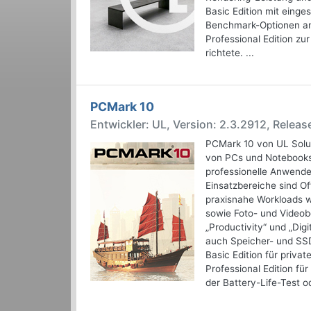
Basic Edition mit einge
Benchmark-Optionen ang
Professional Edition zu
richtete. ...
PCMark 10
Entwickler: UL, Version: 2.3.2912, Relea
PCMark 10 von UL Solut
von PCs und Notebooks 
professionelle Anwender
Einsatzbereiche sind O
praxisnahe Workloads w
sowie Foto- und Videobe
„Productivity“ und „Dig
auch Speicher- und SS
Basic Edition für priva
Professional Edition fü
der Battery-Life-Test o