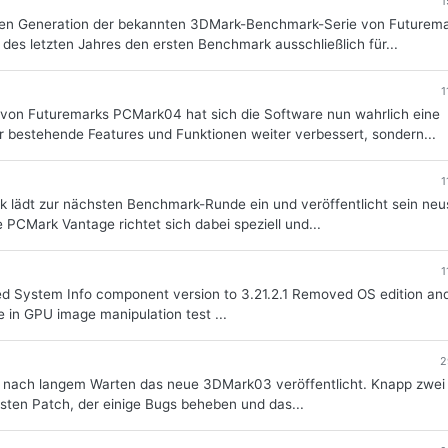
1
etzten Generation der bekannten 3DMark-Benchmark-Serie von Futurem
s letzten Jahres den ersten Benchmark ausschließlich für...
1
von Futuremarks PCMark04 hat sich die Software nun wahrlich eine
r bestehende Features und Funktionen weiter verbessert, sondern...
1
rk lädt zur nächsten Benchmark-Runde ein und veröffentlicht sein neu
CMark Vantage richtet sich dabei speziell und...
1
d System Info component version to 3.21.2.1 Removed OS edition an
 in GPU image manipulation test ...
2
k nach langem Warten das neue 3DMark03 veröffentlicht. Knapp zwei
sten Patch, der einige Bugs beheben und das...