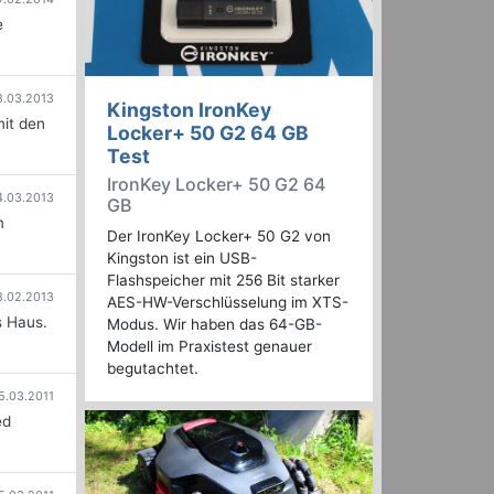
e
8.03.2013
Kingston IronKey
mit den
Locker+ 50 G2 64 GB
Test
IronKey Locker+ 50 G2 64
4.03.2013
GB
m
Der IronKey Locker+ 50 G2 von
Kingston ist ein USB-
Flashspeicher mit 256 Bit starker
8.02.2013
AES-HW-Verschlüsselung im XTS-
s Haus.
Modus. Wir haben das 64-GB-
Modell im Praxistest genauer
begutachtet.
5.03.2011
ed