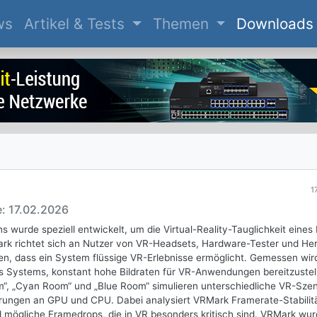
(current)
ws
Artikel & Tests
Themen
Downloads
1
e: 17.02.2026
 wurde speziell entwickelt, um die Virtual-Reality-Tauglichkeit eines
k richtet sich an Nutzer von VR-Headsets, Hardware-Tester und Hers
ten, dass ein System flüssige VR-Erlebnisse ermöglicht. Gemessen wir
nes Systems, konstant hohe Bildraten für VR-Anwendungen bereitzustel
“, „Cyan Room“ und „Blue Room“ simulieren unterschiedliche VR-Szen
rungen an GPU und CPU. Dabei analysiert VRMark Framerate-Stabilitä
 mögliche Framedrops, die in VR besonders kritisch sind. VRMark wur