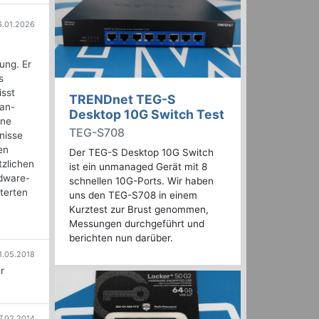
6.01.2026
ung. Er
s
isst
TRENDnet TEG-S
kan-
Desktop 10G Switch Test
rne
TEG-S708
nisse
en
Der TEG-S Desktop 10G Switch
tzlichen
ist ein unmanaged Gerät mit 8
rdware-
schnellen 10G-Ports. Wir haben
iterten
uns den TEG-S708 in einem
Kurztest zur Brust genommen,
Messungen durchgeführt und
berichten nun darüber.
1.05.2018
r
7.02.2014