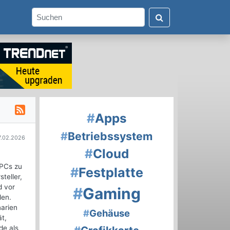
#
Apps
#
Betriebssystem
7.02.2026
#
Cloud
 PCs zu
#
Festplatte
teller,
d vor
#
Gaming
len.
arien
#
Gehäuse
t,
de als