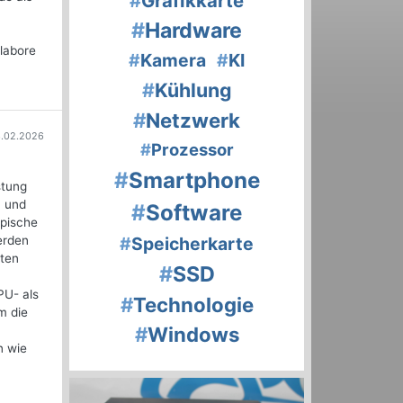
#
Grafikkarte
#
Hardware
tlabore
#
Kamera
#
KI
#
Kühlung
#
Netzwerk
.02.2026
#
Prozessor
#
Smartphone
stung
n und
#
Software
ypische
erden
#
Speicherkarte
iten
#
SSD
PU- als
#
Technologie
m die
#
Windows
n wie