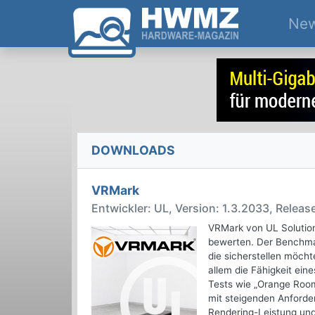
Ne
DOWNLOADS
VRMark
Entwickler: UL, Version: 1.3.2033, Releas
VRMark von UL Solutions
bewerten. Der Benchmar
die sicherstellen möch
allem die Fähigkeit ei
Tests wie „Orange Room
mit steigenden Anforde
Rendering-Leistung und