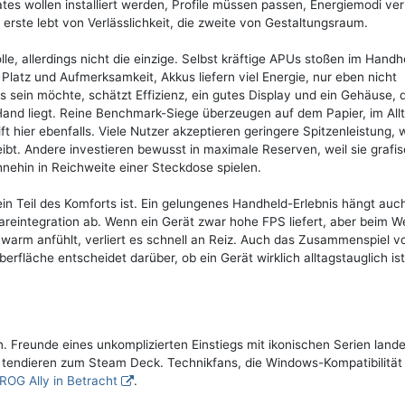
tes wollen installiert werden, Profile müssen passen, Energiemodi ve
rste lebt von Verlässlichkeit, die zweite von Gestaltungsraum.
lle, allerdings nicht die einzige. Selbst kräftige APUs stoßen im Handh
latz und Aufmerksamkeit, Akkus liefern viel Energie, nur eben nicht
sein möchte, schätzt Effizienz, ein gutes Display und ein Gehäuse, 
nd liegt. Reine Benchmark-Siege überzeugen auf dem Papier, im All
ft hier ebenfalls. Viele Nutzer akzeptieren geringere Spitzenleistung,
eibt. Andere investieren bewusst in maximale Reserven, weil sie grafi
nehin in Reichweite einer Steckdose spielen.
in Teil des Komforts ist. Ein gelungenes Handheld-Erlebnis hängt auc
areintegration ab. Wenn ein Gerät zwar hohe FPS liefert, aber beim W
 warm anfühlt, verliert es schnell an Reiz. Auch das Zusammenspiel v
rfläche entscheidet darüber, ob ein Gerät wirklich alltagstauglich is
n. Freunde eines unkomplizierten Einstiegs mit ikonischen Serien lande
 tendieren zum Steam Deck. Technikfans, die Windows-Kompatibilität
 ROG Ally in Betracht
.