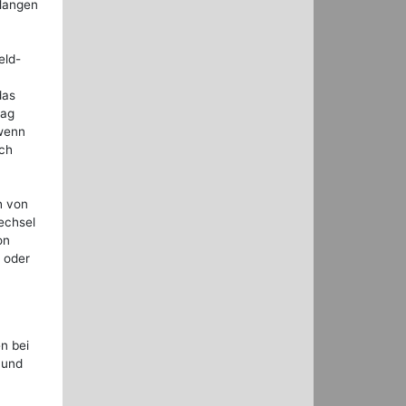
rlangen
eld-
das
tag
 wenn
sch
h von
echsel
on
t oder
n bei
 und