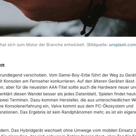
, hat sich zum Motor der Branche entwickelt. (Bildquelle:
unsplash.com
en
 grundlegend verschoben. Vom Game-Boy-Erbe führt der Weg zu Gerät
it Konsolen am Fernseher konkurrieren. Auf den älteren Geräten lässt 
en, aber für die neuesten AAA-Titel sollte auch die Hardware neuer un
erklärt diesen Wandel besser als jedes Datenblatt. Spielen findet heut
 zwei Terminen. Dazu kommen Hersteller, die aus unterschiedlichen W
ene Konsolenerfahrung ein, Valve kommt aus dem PC-Ökosystem und
rationen. Das Ergebnis ist kein Randphänomen mehr, es ist ein eigen
odern. Das Hybridgerät wechselt ohne Umwege vom mobilen Einsatz z