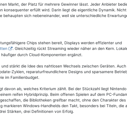
inen Markt, der Platz für mehrere Gewinner lässt. Jeder Anbieter bedi
 konsequenter erfüllt wird. Darin liegt die eigentliche Dynamik. Nicht
e behaupten sich nebeneinander, weil sie unterschiedliche Erwartung
tungsfähigere Chips stehen bereit, Displays werden effizienter und
tten
. Gleichzeitig rückt Streaming wieder näher an den Kern. Lokal
tig häufiger durch Cloud-Komponenten ergänzt.
 und stärkt die Idee des nahtlosen Wechsels zwischen Geräten. Auch
pdate-Zyklen, reparaturfreundlichere Designs und sparsamere Betrie
ie im Familienbudget.
t davon ab, welches Kriterium zählt. Bei der Stückzahl liegt Nintendo
nd einem reifen Hybridprinzip. Beim offenen Spielen auf dem PC-Funda
eschaffen, die Bibliotheken greifbar macht, ohne den Charakter des
ng markieren Windows-Handhelds den Takt, besonders bei Titeln, die 
ei Stärken, drei Definitionen von Erfolg.