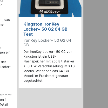
ag
en.
em, das
Kingston IronKey
hne
Locker+ 50 G2 64 GB
Test
IronKey Locker+ 50 G2 64
GB
n
Der IronKey Locker+ 50 G2 von
gen ein
Kingston ist ein USB-
Flashspeicher mit 256 Bit starker
 der
AES-HW-Verschlüsselung im XTS-
 sofort
Modus. Wir haben das 64-GB-
Modell im Praxistest genauer
begutachtet.
s stammt
ten im
etail