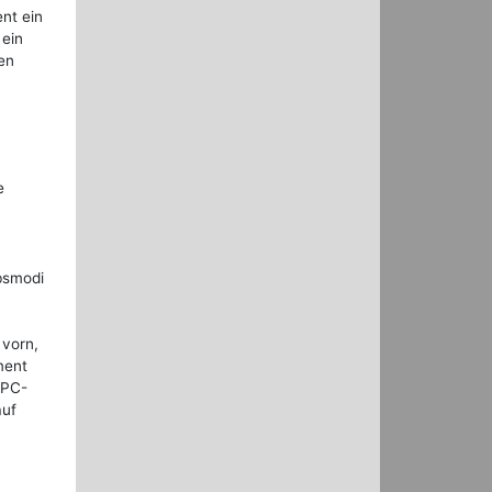
ent ein
 ein
en
e
bsmodi
 vorn,
ment
 PC-
auf