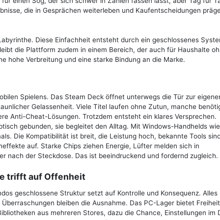
 für einen Sog, der sich schwer in Zahlen fassen lässt, aber Tag für T
lebnisse, die in Gesprächen weiterleben und Kaufentscheidungen präg
-Labyrinthe. Diese Einfachheit entsteht durch ein geschlossenes Syst
eibt die Plattform zudem in einem Bereich, der auch für Haushalte o
eine hohe Verbreitung und eine starke Bindung an die Marke.
obilen Spielens. Das Steam Deck öffnet unterwegs die Tür zur eigene
taunlicher Gelassenheit. Viele Titel laufen ohne Zutun, manche benöti
sere Anti-Cheat-Lösungen. Trotzdem entsteht ein klares Versprechen.
isch gebunden, sie begleitet den Alltag. Mit Windows-Handhelds wie
. Die Kompatibilität ist breit, die Leistung hoch, bekannte Tools sind
neffekte auf. Starke Chips ziehen Energie, Lüfter melden sich in
er nach der Steckdose. Das ist beeindruckend und fordernd zugleich.
e trifft auf Offenheit
endos geschlossene Struktur setzt auf Kontrolle und Konsequenz. Alle
t, Überraschungen bleiben die Ausnahme. Das PC-Lager bietet Freihei
Bibliotheken aus mehreren Stores, dazu die Chance, Einstellungen im D