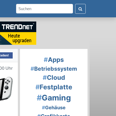
eilen!
#
Apps
#
Betriebssystem
00 Uhr
#
Cloud
#
Festplatte
#
Gaming
#
Gehäuse