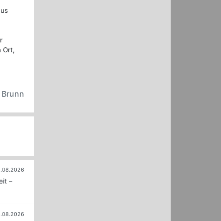
aus
r
 Ort,
n Brunn
.08.2026
it –
.08.2026