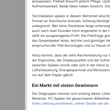
anzupassen. Freiheit braucht jedoch Pflege. Upda
Aufmerksamkeit. Beide Ideen haben Gewicht. Die e
Technikdaten spielen in diesem Wettstreit eine Ro
Format an thermische Grenzen. Kühlung benötigt P
unbegrenzt. Wer ohne Steckdose lange unterwegs 
auch nach zwei Stunden noch angenehm in der Ha
zählt ein ausgewogenes Profil. Die Preisfrage grei
das Gesamtpaket leiser, leichter und günstiger bl
anspruchsvolle Titel bevorzugen und zu Hause oh
Hinzu kommt, dass die reine Rechenleistung nur e
der Ergonomie, der Displayqualität und der Softw
zwischen Spielen stockt oder sich in der Hand zu
Lüftersteuerung, Energiesparmodi und Benutzerobe
nur auf dem Papier glänzt.
Ein Markt mit vielen Gewinnern
Die Zielgruppen trennen sich entlang dieser Linie
Nintendo. PC-Spieler mit gewachsener Bibliothek
hohe Leistung priorisieren, ziehen Geräte wie die