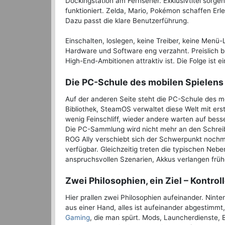
Dockingstation am Fernseher. Exklusivtitel sorgen
funktioniert. Zelda, Mario, Pokémon schaffen Er
Dazu passt die klare Benutzerführung.
Einschalten, loslegen, keine Treiber, keine Menü
Hardware und Software eng verzahnt. Preislich bl
High-End-Ambitionen attraktiv ist. Die Folge ist 
Die PC-Schule des mobilen Spielens
Auf der anderen Seite steht die PC-Schule des m
Bibliothek, SteamOS verwaltet diese Welt mit ers
wenig Feinschliff, wieder andere warten auf bes
Die PC-Sammlung wird nicht mehr an den Schreibt
ROG Ally verschiebt sich der Schwerpunkt nochmals
verfügbar. Gleichzeitig treten die typischen Nebe
anspruchsvollen Szenarien, Akkus verlangen früh
Zwei Philosophien, ein Ziel – Kontroll
Hier prallen zwei Philosophien aufeinander. Nint
aus einer Hand, alles ist aufeinander abgestimm
Gaming
, die man spürt. Mods, Launcherdienste, 