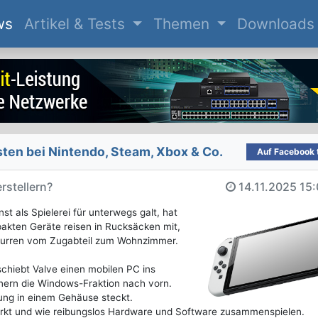
(current)
ws
Artikel & Tests
Themen
Downloads
en bei Nintendo, Steam, Xbox & Co.
Auf Facebook t
rstellern?
14.11.2025
15:
t als Spielerei für unterwegs galt, hat
akten Geräte reisen in Rucksäcken mit,
 Murren vom Zugabteil zum Wohnzimmer.
schiebt Valve einen mobilen PC ins
tnern die Windows-Fraktion nach vorn.
stung in einem Gehäuse steckt.
wirkt und wie reibungslos Hardware und Software zusammenspielen.