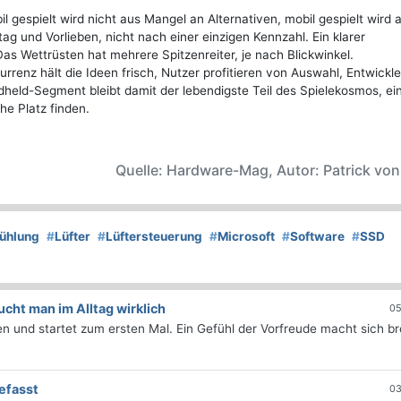
bil gespielt wird nicht aus Mangel an Alternativen, mobil gespielt wird 
g und Vorlieben, nicht nach einer einzigen Kennzahl. Ein klarer
as Wettrüsten hat mehrere Spitzenreiter, je nach Blickwinkel.
urrenz hält die Ideen frisch, Nutzer profitieren von Auswahl, Entwickle
dheld-Segment bleibt damit der lebendigste Teil des Spielekosmos, ein
he Platz finden.
Quelle: Hardware-Mag, Autor: Patrick vo
ühlung
#
Lüfter
#
Lüftersteuerung
#
Microsoft
#
Software
#
SSD
ht man im Alltag wirklich
05
 und startet zum ersten Mal. Ein Gefühl der Vorfreude macht sich bre
efasst
03