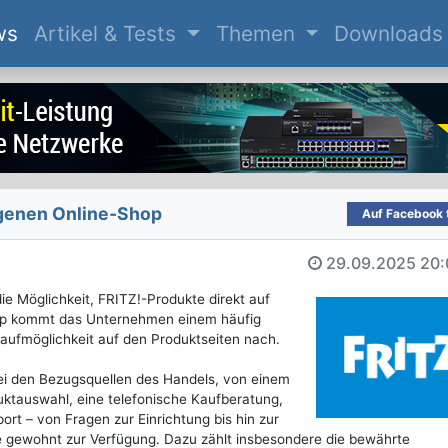
(current)
ws
Artikel & Tests
Themen
Downloads
igenen Online-Shop
Auf Facebook t
29.09.2025
20:
ie Möglichkeit, FRITZ!-Produkte direkt auf
hop kommt das Unternehmen einem häufig
ufmöglichkeit auf den Produktseiten nach.
bei den Bezugsquellen des Handels, von einem
uktauswahl, eine telefonische Kaufberatung,
rt – von Fragen zur Einrichtung bis hin zur
e gewohnt zur Verfügung. Dazu zählt insbesondere die bewährte