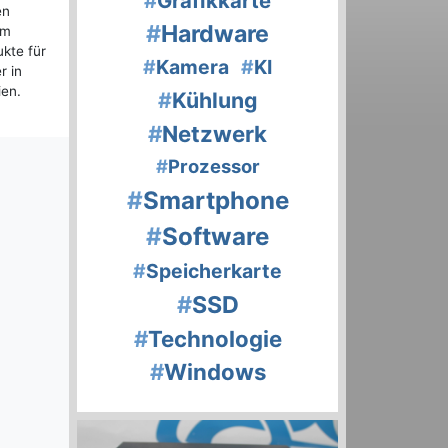
#
Grafikkarte
en
#
Hardware
im
kte für
#
Kamera
#
KI
r in
ien.
#
Kühlung
#
Netzwerk
#
Prozessor
#
Smartphone
#
Software
#
Speicherkarte
#
SSD
#
Technologie
#
Windows