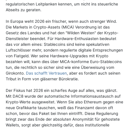
regulatorischen Leitplanken kennen, um nicht ins steuerliche
Abseits zu geraten.
In Europa weht 2026 ein frischer, wenn auch strenger Wind.
Die Markets in Crypto-Assets (MiCA) Verordnung ist das
Gesetz des Landes und hat den "Wilden Westen" der Krypto-
Dienstleister beendet. Für Hardware-Enthusiasten bedeutet
das vor allem eines: Stablecoins sind keine spekulativen
Luftschlösser mehr, sondern regulierte digitale Entsprechungen
von Fiatgeld. Wer seine Hardware-Upgrades mit Krypto
bezahlen will, kann dies über MiCA-konforme Euro-Stablecoins
tun, die rechtlich so sicher sind wie eine Überweisung vom
Girokonto.
Das schafft Vertrauen
, aber es fordert auch seinen
Tribut in Form von gläserner Bürokratie.
Der Fiskus hat 2026 ein scharfes Auge auf alles, was glänzt.
Mit DAC8 wurde der automatische Informationsaustausch auf
Krypto-Werte ausgeweitet. Wenn Sie also Ethereum gegen eine
neue Grafikkarte tauschen, weiß das Finanzamt davon oft
schon, bevor das Paket bei Ihnen eintrifft. Diese Regulierung
bringt zwar das Ende der absoluten Anonymität für gehostete
Wallets, sorgt aber gleichzeitig dafür, dass institutionelle