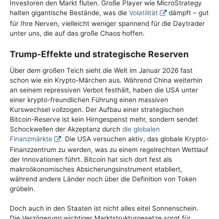
Investoren den Markt fluten. Große Player wie MicroStrategy
halten gigantische Bestände, was die
Volatilität
dämpft – gut
für Ihre Nerven, vielleicht weniger spannend für die Daytrader
unter uns, die auf das große Chaos hoffen.
Trump-Effekte und strategische Reserven
Über dem großen Teich sieht die Welt im Januar 2026 fast
schon wie ein Krypto-Märchen aus. Während China weiterhin
an seinem repressiven Verbot festhält, haben die USA unter
einer krypto-freundlichen Führung einen massiven
Kurswechsel vollzogen. Der Aufbau einer strategischen
Bitcoin-Reserve ist kein Hirngespenst mehr, sondern sendet
Schockwellen der Akzeptanz durch
die globalen
Finanzmärkte
. Die USA versuchen aktiv, das globale Krypto-
Finanzzentrum zu werden, was zu einem regelrechten Wettlauf
der Innovationen führt. Bitcoin hat sich dort fest als
makroökonomisches Absicherungsinstrument etabliert,
während andere Länder noch über die Definition von Token
grübeln.
Doch auch in den Staaten ist nicht alles eitel Sonnenschein.
Die Verzögerung wichtiger Marktstrukturgesetze sorgt für