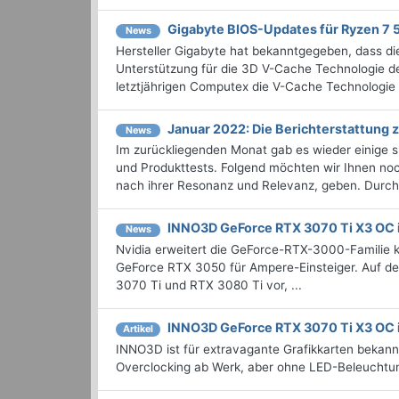
Gigabyte BIOS-Updates für Ryzen 7
News
Hersteller Gigabyte hat bekanntgegeben, dass 
Unterstützung für die 3D V-Cache Technologie 
letztjährigen Computex die V-Cache Technologie .
Januar 2022: Die Bericht­erstattun
News
Im zurückliegenden Monat gab es wieder einige
und Produkttests. Folgend möchten wir Ihnen noch
nach ihrer Resonanz und Relevanz, geben. Durchst
INNO3D GeForce RTX 3070 Ti X3 OC 
News
Nvidia erweitert die GeForce-RTX-3000-Familie ko
GeForce RTX 3050 für Ampere-Einsteiger. Auf der
3070 Ti und RTX 3080 Ti vor, ...
INNO3D GeForce RTX 3070 Ti X3 OC 
Artikel
INNO3D ist für extravagante Grafikkarten bekann
Overclocking ab Werk, aber ohne LED-Beleuchtun