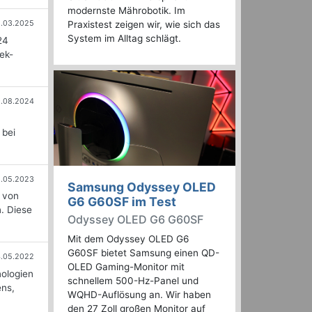
modernste Mährobotik. Im
.03.2025
Praxistest zeigen wir, wie sich das
System im Alltag schlägt.
24
ek-
9.08.2024
 bei
6.05.2023
Samsung Odyssey OLED
 von
G6 G60SF im Test
. Diese
Odyssey OLED G6 G60SF
Mit dem Odyssey OLED G6
G60SF bietet Samsung einen QD-
.05.2022
OLED Gaming-Monitor mit
nologien
schnellem 500-Hz-Panel und
ens,
WQHD-Auflösung an. Wir haben
den 27 Zoll großen Monitor auf