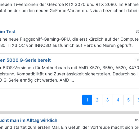
zu neuen Ti-Versionen der GeForce RTX 3070 und RTX 3080. Im Rahme
ntation der beiden neuen GeForce-Varianten. Nvidia bezeichnet dabei 
im Test
3
eine neue Flaggschiff-Gaming-GPU, die erst kürzlich auf der Compute
080 Ti X3 OC von INNO3D ausführlich auf Herz und Nieren geprüft.
zen 5000 G-Serie bereit
0
euer BIOS-Versionen für Motherboards mit AMD X570, B550, A520, X47
istung, Kompatibilität und Zuverlässigkeit sicherstellen. Dadurch soll
 G-Serie ermöglicht werden. AMD ...
(current)
1
2
3
4
5
ht man im Alltag wirklich
05
 und startet zum ersten Mal. Ein Gefühl der Vorfreude macht sich bre