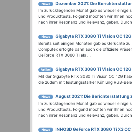
Dezember 2021: Die Bericht­erstat
News
Im zurückliegenden Monat gab es wieder einige
und Produkttests. Folgend möchten wir Ihnen noc
nach ihrer Resonanz und Relevanz, geben. Durchst
Gigabyte RTX 3080 Ti Vision OC 12G
News
Bereits seit einigen Monaten gab es Gerüchte 
Computex erfolgte dann auch die offizielle Präse
GeForce RTX 3080 Ti als ...
Gigabyte RTX 3080 Ti Vision OC 12G
Artikel
Mit der Gigabyte RTX 3080 Ti Vision OC 12G habe
die zudem mit leistungsstarker Kühlung RGB-Bele
August 2021: Die Bericht­erstattun
News
Im zurückliegenden Monat gab es wieder einige
und Produkttests. Folgend möchten wir Ihnen noch
nach ihrer Resonanz und Relevanz, geben. Durchst
INNO3D GeForce RTX 3080 Ti X3 OC 
News