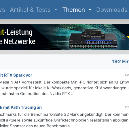
(current)
ws
Artikel & Tests
Themen
Downloads
192 Ei
it RTX Spark vor
08
a N AI+ vorgestellt. Der kompakte Mini-PC richtet sich an KI-Entwi
 wurde speziell für lokale KI-Workloads, generative KI-Anwendungen 
r nächsten Generation des Nvidia RTX ...
mit Path Tracing an
03
Benchmarks für die Benchmark-Suite 3DMark angekündigt. Der komme
oll aktuelle sowie zukünftige Grafiktechnologien realitätsnah abbilden
izieller Sponsor des neuen Benchmarks ...