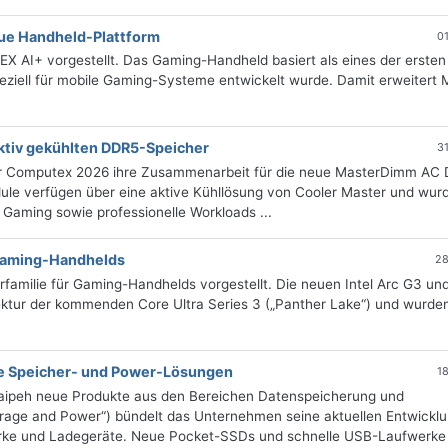
neue Handheld-Plattform
0
X AI+ vorgestellt. Das Gaming-Handheld basiert als eines der ersten
peziell für mobile Gaming-Systeme entwickelt wurde. Damit erweitert 
aktiv gekühlten DDR5-Speicher
3
r Computex 2026 ihre Zusammenarbeit für die neue MasterDimm AC
le verfügen über eine aktive Kühllösung von Cooler Master und wur
 Gaming sowie professionelle Workloads ...
 Gaming-Handhelds
28
orfamilie für Gaming-Handhelds vorgestellt. Die neuen Intel Arc G3 un
ektur der kommenden Core Ultra Series 3 („Panther Lake“) und wurde
e Speicher- und Power-Lösungen
1
Taipeh neue Produkte aus den Bereichen Datenspeicherung und
orage and Power“) bündelt das Unternehmen seine aktuellen Entwickl
ke und Ladegeräte. Neue Pocket-SSDs und schnelle USB-Laufwerke I