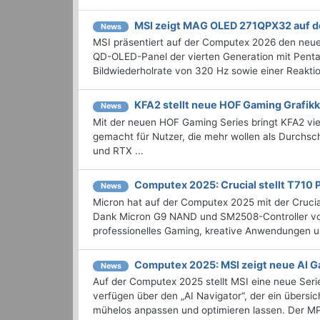
MSI zeigt MAG OLED 271QPX32 auf 
News
MSI präsentiert auf der Computex 2026 den neu
QD-OLED-Panel der vierten Generation mit Pent
Bildwiederholrate von 320 Hz sowie einer Reaktion
KFA2 stellt neue HOF Gaming Grafikk
News
Mit der neuen HOF Gaming Series bringt KFA2 vie
gemacht für Nutzer, die mehr wollen als Durchsc
und RTX ...
Computex 2025: Crucial stellt T710 
News
Micron hat auf der Computex 2025 mit der Cruci
Dank Micron G9 NAND und SM2508-Controller von 
professionelles Gaming, kreative Anwendungen un
Computex 2025: MSI zeigt neue AI 
News
Auf der Computex 2025 stellt MSI eine neue Ser
verfügen über den „AI Navigator“, der ein übersic
mühelos anpassen und optimieren lassen. Der MP