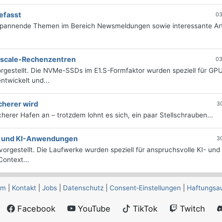
efasst
03
 spannende Themen im Bereich Newsmeldungen sowie interessante Art
erscale-Rechenzentren
03
rgestellt. Die NVMe-SSDs im E1.S-Formfaktor wurden speziell für GP
twickelt und...
cherer wird
3
icherer Hafen an – trotzdem lohnt es sich, ein paar Stellschrauben...
e- und KI-Anwendungen
3
orgestellt. Die Laufwerke wurden speziell für anspruchsvolle KI- und
ontext...
um
|
Kontakt
|
Jobs
|
Datenschutz
|
Consent‑Einstellungen
|
Haftungsa
Facebook
YouTube
TikTok
Twitch