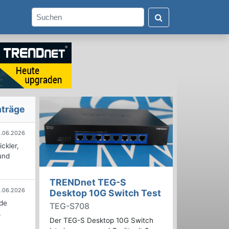
nträge
.06.2026
ckler,
und
TRENDnet TEG-S
.06.2026
Desktop 10G Switch Test
nde
TEG-S708
.
Der TEG-S Desktop 10G Switch