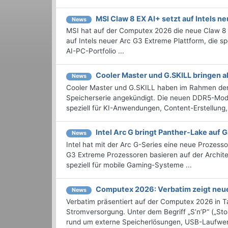
MSI Claw 8 EX AI+ setzt auf Intels 
News
MSI hat auf der Computex 2026 die neue Claw 8 E
auf Intels neuer Arc G3 Extreme Plattform, die s
AI-PC-Portfolio ...
Cooler Master und G.SKILL bringen 
News
Cooler Master und G.SKILL haben im Rahmen de
Speicherserie angekündigt. Die neuen DDR5-Modu
speziell für KI-Anwendungen, Content-Erstellung,
Intel Arc G bringt Panther-Lake auf
News
Intel hat mit der Arc G-Series eine neue Prozess
G3 Extreme Prozessoren basieren auf der Archit
speziell für mobile Gaming-Systeme ...
Computex 2026: Verbatim zeigt neu
News
Verbatim präsentiert auf der Computex 2026 in 
Stromversorgung. Unter dem Begriff „S’n’P“ („St
rund um externe Speicherlösungen, USB-Laufwer