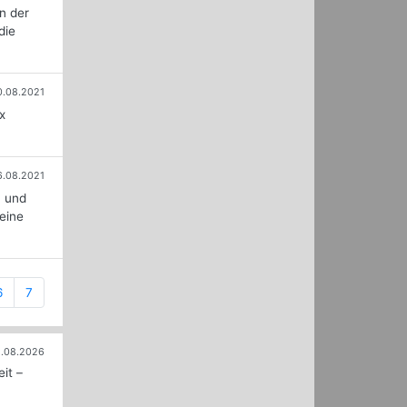
n der
die
0.08.2021
x
6.08.2021
0 und
 eine
6
7
.08.2026
it –