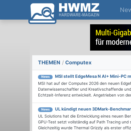
Ne
THEMEN
/
Computex
MSI stellt EdgeMesa N AI+ Mini-PC m
News
MSI hat auf der Computex 2026 den neuen EdgeMes
Datenwissenschaftler und Kreativschaffende und
Echtzeit-Inferenz entwickelt. Angetrieben von de
UL kündigt neuen 3DMark-Benchmark 
News
UL Solutions hat die Entwicklung eines neuen 
GPU-Test setzt vollständig auf Path Tracing und s
Gleichzeitig wurde Thermal Grizzly als erster off