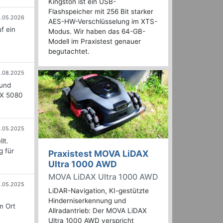
Kingston ist ein USB-
Flashspeicher mit 256 Bit starker
8.05.2026
AES-HW-Verschlüsselung im XTS-
f ein
Modus. Wir haben das 64-GB-
Modell im Praxistest genauer
begutachtet.
.08.2025
 und
TX 5080
.05.2025
lt.
g für
Praxistest MOVA LiDAX
Ultra 1000 AWD
MOVA LiDAX Ultra 1000 AWD
8.05.2025
LiDAR-Navigation, KI-gestützte
Hinderniserkennung und
m Ort
Allradantrieb: Der MOVA LiDAX
Ultra 1000 AWD verspricht