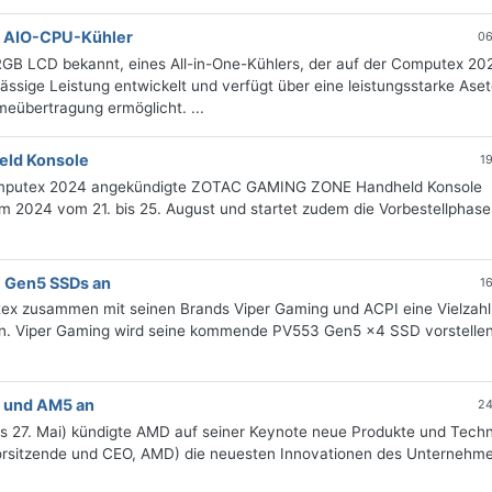
D AIO-CPU-Kühler
06
RGB LCD bekannt, eines All-in-One-Kühlers, der auf der Computex 20
ässige Leistung entwickelt und verfügt über eine leistungsstarke Aset
meübertragung ermöglicht. ...
eld Konsole
1
 Computex 2024 angekündigte ZOTAC GAMING ZONE Handheld Konsole
om 2024 vom 21. bis 25. August und startet zudem die Vorbestellphase
e Gen5 SSDs an
1
x zusammen mit seinen Brands Viper Gaming und ACPI eine Vielzahl
n. Viper Gaming wird seine kommende PV553 Gen5 x4 SSD vorstellen
 und AM5 an
24
is 27. Mai) kündigte AMD auf seiner Keynote neue Produkte und Tech
(Vorsitzende und CEO, AMD) die neuesten Innovationen des Unternehm