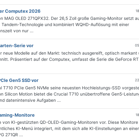
der Computex 2026
1
en MAG OLED 271QPX32. Der 26,5 Zoll große Gaming-Monitor setzt au
a Tandem-Technologie und kombiniert WQHD-Auflösung mit einer
szeit von nur ...
arten-Serie vor
05
r neue Modelle auf den Markt: technisch ausgereift, optisch markant
hnitt. Präsentiert auf der Computex, umfasst die Serie die GeForce R
PCIe Gen5 SSD vor
22
al T710 PCIe Gen5 NVMe seine neuesten Hochleistungs-SSD vorgestel
Silicon Motion bietet die Crucial T710 unübertroffene Gen5-Leistun
d datenintensive Aufgaben ...
Gaming-Monitore
1
ie von KI-gestützten QD-OLED-Gaming-Monitoren vor. Diese Monitore
htliches KI-Menü integriert, mit dem sich alle KI-Einstellungen an eine
G 271QR ...