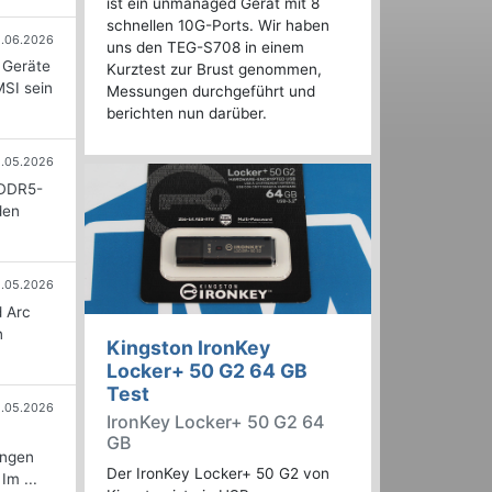
ist ein unmanaged Gerät mit 8
schnellen 10G-Ports. Wir haben
1.06.2026
uns den TEG-S708 in einem
 Geräte
Kurztest zur Brust genommen,
MSI sein
Messungen durchgeführt und
berichten nun darüber.
1.05.2026
 DDR5-
den
.05.2026
d Arc
n
Kingston IronKey
Locker+ 50 G2 64 GB
Test
8.05.2026
IronKey Locker+ 50 G2 64
GB
ungen
Der IronKey Locker+ 50 G2 von
m ...