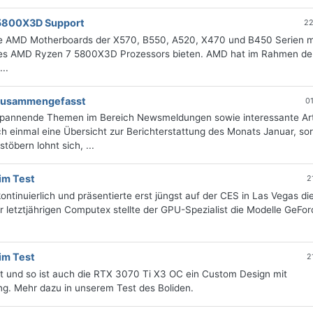
 5800X3D Support
22
die AMD Motherboards der X570, B550, A520, X470 und B450 Serien m
des AMD Ryzen 7 5800X3D Prozessors bieten. AMD hat im Rahmen de
..
g zusammengefasst
0
 spannende Themen im Bereich Newsmeldungen sowie interessante Art
 einmal eine Übersicht zur Berichterstattung des Monats Januar, sort
öbern lohnt sich, ...
im Test
2
ntinuierlich und präsentierte erst jüngst auf der CES in Las Vegas di
 letztjährigen Computex stellte der GPU-Spezialist die Modelle GeFo
im Test
2
t und so ist auch die RTX 3070 Ti X3 OC ein Custom Design mit
g. Mehr dazu in unserem Test des Boliden.